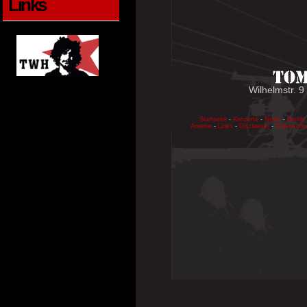
Links
Wilhelmstr. 9
Startseite
-
Konzerte
-
News
-
Bands
Anreise
-
Links
-
Disclaimer
-
Datenschu