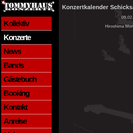
Konzertkalender Schicks
09.02
Kollektiv
Hiroshima Mon
Konzerte
News
Bands
Gästebuch
Booking
Kontakt
Anreise