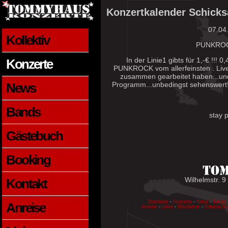
Konzertkalender Schicks
07.04
Kollektiv
PUNKROCK
In der Linie1 gibts für 1,-€ !!! 
Konzerte
PUNKROCK vom allerfeinsten . Liv
zusammen gearbeitet haben...un
Programm...unbedingst sehenswert!!
News
Bands
stay p
Gästebuch
Booking
Wilhelmstr. 9
Kontakt
Startseite
-
Konzerte
-
News
-
Bands
Anreise
Anreise
-
Links
-
Disclaimer
-
Datenschu