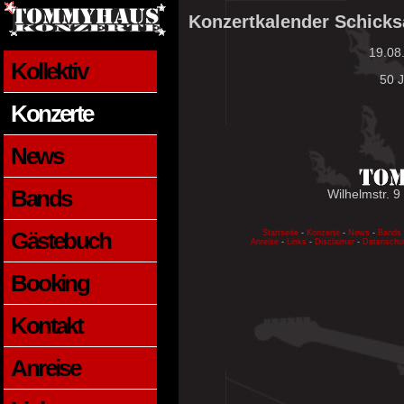
Konzertkalender Schicks
19.08
Kollektiv
50 
Konzerte
News
Bands
Wilhelmstr. 9
Gästebuch
Startseite
-
Konzerte
-
News
-
Bands
Anreise
-
Links
-
Disclaimer
-
Datenschu
Booking
Kontakt
Anreise