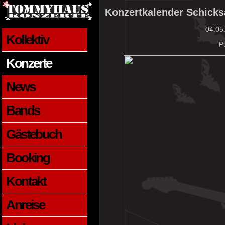
Konzertkalender Schicks
04.05
Kollektiv
P
Konzerte
News
Bands
Gästebuch
Booking
Kontakt
Anreise