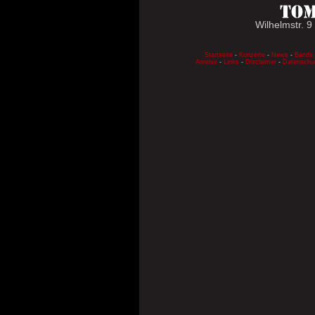
Wilhelmstr. 9
Startseite
-
Konzerte
-
News
-
Bands
Anreise
-
Links
-
Disclaimer
-
Datenschu