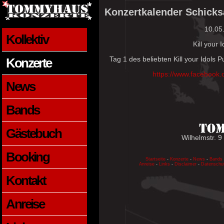
Konzertkalender Schicks
10.05
Kollektiv
Kill your 
Tag 1 des beliebten Kill your Idols 
Konzerte
https://www.facebook
News
Bands
Gästebuch
Wilhelmstr. 9
Booking
Startseite
-
Konzerte
-
News
-
Bands
Anreise
-
Links
-
Disclaimer
-
Datenschu
Kontakt
Anreise