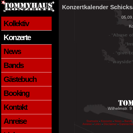
Konzertkalender Schicks
05.09
Kollektiv
K
- "
Abuse o
Konzerte
- "
In
News
- "
give t
- "
wayside
Bands
Gästebuch
Booking
Kontakt
Wilhelmstr. 9
Anreise
Startseite
-
Konzerte
-
News
-
Bands
Anreise
-
Links
-
Disclaimer
-
Datenschu