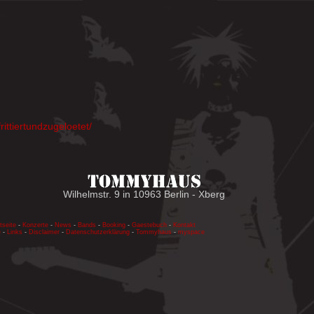
ittiertundzugeloetet/
Wilhelmstr. 9 in 10963 Berlin - Xberg
tseite
-
Konzerte
-
News
-
Bands
-
Booking
-
Gaestebuch
-
Kontakt
e
-
Links
-
Disclaimer
-
Datenschutzerklärung
-
Tommyhaus
-
myspace