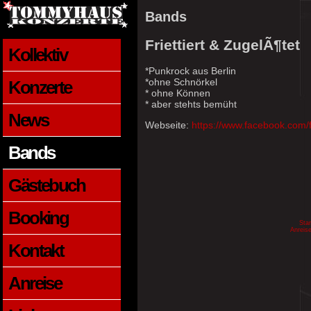
Bands
Friettiert & ZugelÃ¶tet
Kollektiv
*Punkrock aus Berlin
*ohne Schnörkel
Konzerte
* ohne Können
* aber stehts bemüht
News
Webseite:
https://www.facebook.com/fr
Bands
Gästebuch
Booking
Star
Anreis
Kontakt
Anreise