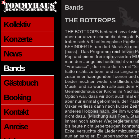
Bands
THE BOTTROPS
Kollektiv
THE BOTTROPS bedeutet soviel wie "d
aber nur unzureichend die desolate 
Konzerte
trafen sich 5-6 hoffnungslose Faell
BEHINDERTE, um dort Musik zu machen
News
(bass) . Das Programm reichte von Pu
Pop und einem frei improvisierten M
man den Jungs bis heute nicht verzi
Bands
"Francesco" , der erste der es mit "
hatte nichts zu tuen; und so langsam 
zusammenhaengenden Toenen und dem
Gästebuch
Leider mochten weder die Blinden, di
Musik, und so wurden alle aus dem Re
Gemeindehaus der Kirche im Nachbarst
Booking
Option war, dass wir dort auch mal
aber nur einmal gekommen, der Pasto
Oskar verliess dann nach kurzer Zeit 
Kontakt
anderes Hobbies nach, die ihm wichtig
nicht dazu. (Mischung aus Foen, Stau
immer noch aktiver Wegbegleiter und
Anreise
bis heute nicht ueberzeugen konnten)
Ecke, versuchte die Lieder mitzusinge
nun an sang er. Er ueberraschte mit E