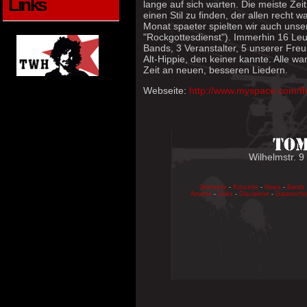
Links
lange auf sich warten. Die meiste Zeit
einen Stil zu finden, der allen recht 
Monat spaeter spielten wir auch uns
"Rockgottesdienst"). Immerhin 16 Leu
Bands, 3 Veranstalter, 5 unserer Fre
Alt-Hippie, den keiner kannte. Alle wa
Zeit an neuen, besseren Liedern.
Webseite:
http://www.myspace.com/th
Wilhelmstr. 9
Startseite
-
Konzerte
-
News
-
Bands
Anreise
-
Links
-
Disclaimer
-
Datenschu