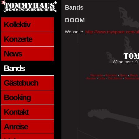
Bands
DOOM
Kollektiv
Webseite:
http://www.myspace.com/
Konzerte
News
Wilhelmstr. 9
Bands
Startseite
-
Konzerte
-
News
-
Bands
Anreise
-
Links
-
Disclaimer
-
Datenschu
Gästebuch
Booking
Kontakt
Anreise