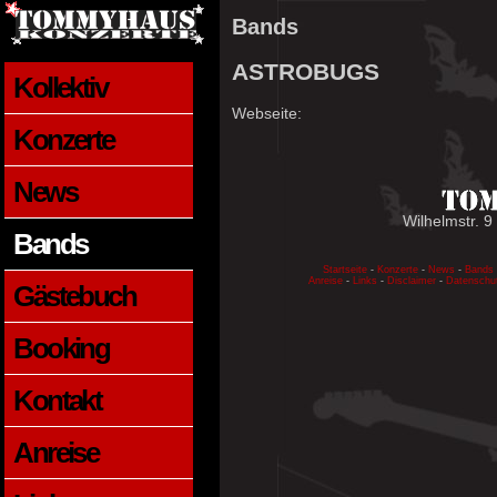
Bands
ASTROBUGS
Kollektiv
Webseite:
Konzerte
News
Wilhelmstr. 9
Bands
Startseite
-
Konzerte
-
News
-
Bands
Anreise
-
Links
-
Disclaimer
-
Datenschu
Gästebuch
Booking
Kontakt
Anreise