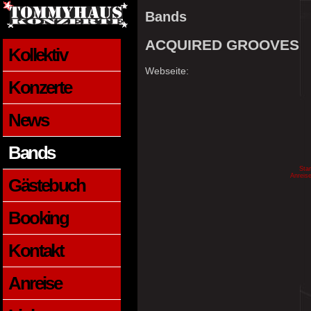
Bands
ACQUIRED GROOVES
Kollektiv
Webseite:
Konzerte
News
Bands
Star
Anreis
Gästebuch
Booking
Kontakt
Anreise