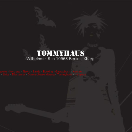
Wilhelmstr. 9 in 10963 Berlin - Xberg
tseite
-
Konzerte
-
News
-
Bands
-
Booking
-
Gaestebuch
-
Kontakt
e
-
Links
-
Disclaimer
-
Datenschutzerklärung
-
Tommyhaus
-
myspace