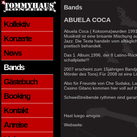
Bands
ABUELA COCA
Kollektiv
Abuela Coca ( Koksoma)wurden 1991 
Musikstil ist eine brisante Mischun
Konzerte
Jazz. Die Texte handeln vom alltäglic
poetisch behandelt.
News
Das 1. Album,1996, der 8 Latino-Rock
schallplatte!!!
Bands
2007 erscheint zum 15jährigen Bandj
Mörder des Tons).Für 2008 ist eine L
Gästebuch
Also für Freunde von Che Sudaka, La
Casino Gitano kommen hier voll auf i
Booking
Schweißtreibende rythmen sind garant
Kontakt
Hast luego amigos
Anreise
Webseite: