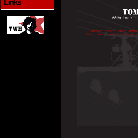
Links
Wilhelmstr. 9
Startseite
-
Konzerte
-
News
-
Bands
Anreise
-
Links
-
Disclaimer
-
Datenschu