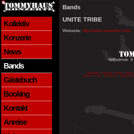
Bands
UNITE TRIBE
Kollektiv
Webseite:
http://www.unitetribe.com/
Konzerte
News
Wilhelmstr. 9
Bands
Startseite
-
Konzerte
-
News
-
Bands
Anreise
-
Links
-
Disclaimer
-
Datenschu
Gästebuch
Booking
Kontakt
Anreise