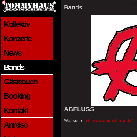
Bands
Kollektiv
Konzerte
News
Bands
Gästebuch
Booking
ABFLUSS
Kontakt
Webseite:
http://www.punkterror.de/
Anreise