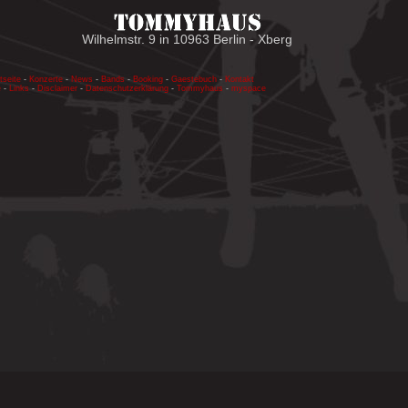
Wilhelmstr. 9 in 10963 Berlin - Xberg
tseite
-
Konzerte
-
News
-
Bands
-
Booking
-
Gaestebuch
-
Kontakt
e
-
Links
-
Disclaimer
-
Datenschutzerklärung
-
Tommyhaus
-
myspace