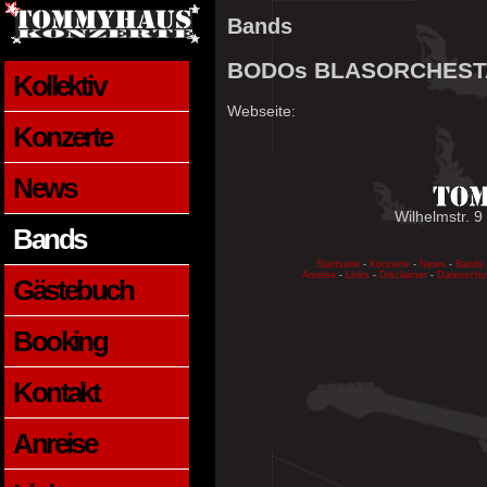
Bands
BODOs BLASORCHESTA 
Kollektiv
Webseite:
Konzerte
News
Wilhelmstr. 9
Bands
Startseite
-
Konzerte
-
News
-
Bands
Anreise
-
Links
-
Disclaimer
-
Datenschu
Gästebuch
Booking
Kontakt
Anreise