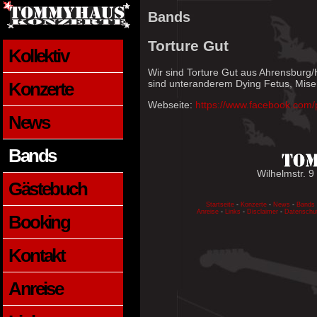
Bands
Torture Gut
Kollektiv
Wir sind Torture Gut aus Ahrensburg
sind unteranderem Dying Fetus, Mise
Konzerte
Webseite:
https://www.facebook.com/
News
Bands
Wilhelmstr. 9
Gästebuch
Startseite
-
Konzerte
-
News
-
Bands
Anreise
-
Links
-
Disclaimer
-
Datenschu
Booking
Kontakt
Anreise