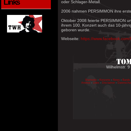
Links
oder Schlager-Metall.
2006 nahmen PERSIMMON ihre erste 
Oktober 2008 feierte PERSIMMON un
ihrem 100. Konzert auch das 10-jähr
geboren wurde.
Webseite:
https://www.facebook.c
Wilhelmstr. 9
Startseite
-
Konzerte
-
News
-
Bands
Anreise
-
Links
-
Disclaimer
-
Datenschu