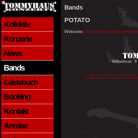
Bands
POTATO
Kollektiv
Webseite:
http://www.potatobanda.co
Konzerte
News
Wilhelmstr. 9
Bands
Startseite
-
Konzerte
-
News
-
Bands
Anreise
-
Links
-
Disclaimer
-
Datenschu
Gästebuch
Booking
Kontakt
Anreise