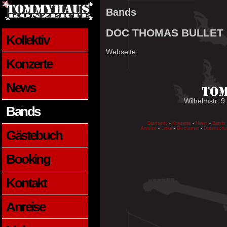
Bands
DOC THOMAS BULLET
Kollektiv
Webseite:
Konzerte
News
Wilhelmstr. 9
Bands
Startseite
-
Konzerte
-
News
-
Bands
Anreise
-
Links
-
Disclaimer
-
Datenschu
Gästebuch
Booking
Kontakt
Anreise