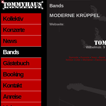
Bands
MODERNE KRÜPPEL
Kollektiv
Webseite:
Konzerte
News
Wilhelmstr. 9
Bands
Startseite
-
Konzerte
-
News
-
Bands
Anreise
-
Links
-
Disclaimer
-
Datenschu
Gästebuch
Booking
Kontakt
Anreise